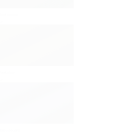
Vert epicea
✓
Vert olive
✓
Bleu poudre