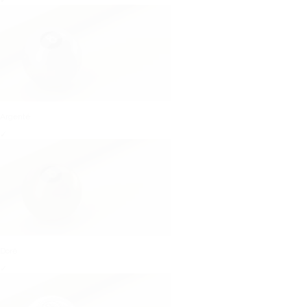
✓
Argenté
✓
Doré
✓