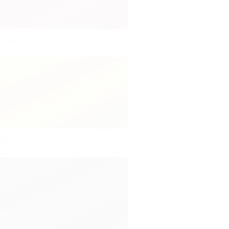
Rouge
✓
Jaune
✓