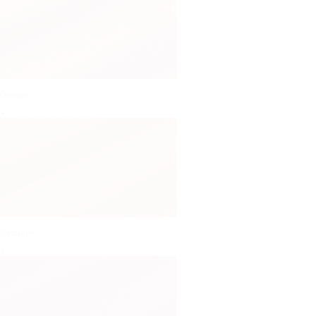
Orange
✓
Citrouille
✓