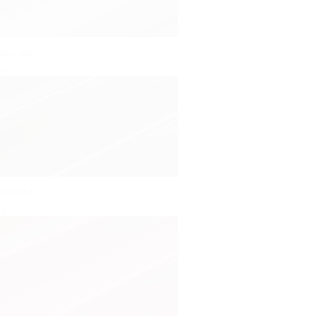
Gris clair
✓
Chocolat
✓