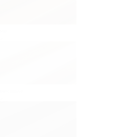
Miel
✓
Blanc essuyé
✓