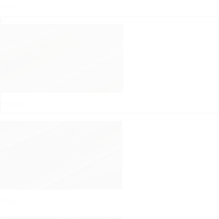
310 cm
✓
Merisier
✓
Wengé
✓