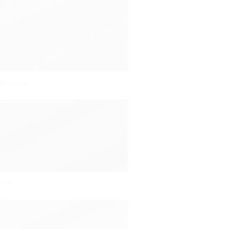
Gris fonce
✓
Noir
✓