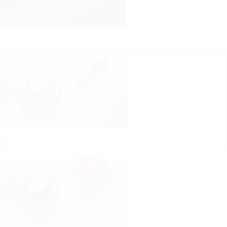
Bleu marine
✓
Us
✓