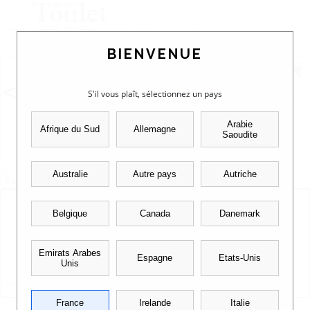
Changer de billard
BIENVENUE
S'il vous plaît, sélectionnez un pays
Arabie
Afrique du Sud
Allemagne
Saoudite
1/17
Australie
Autre pays
Autriche
Fermer
✓
Belgique
Canada
Danemark
Emirats Arabes
Espagne
Etats-Unis
Unis
Studio photo 360°
France
Irelande
Italie
✓