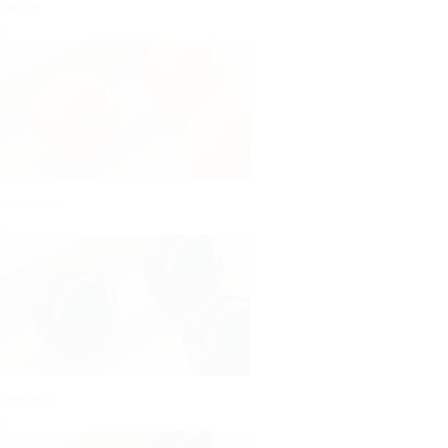
Carotte
✓
Jaune ocre
✓
Emeraude
✓