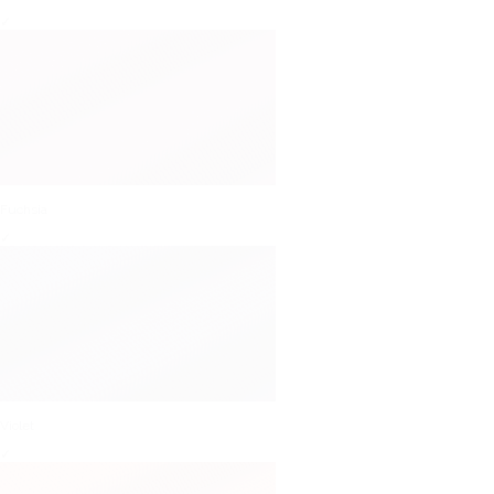
✓
Fuchsia
✓
Violet
✓