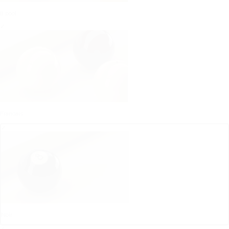
8 pool
✓
Francais
✓
Noir