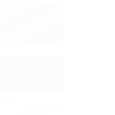
✓
Chêne norway
✓
Noir satiné
✓