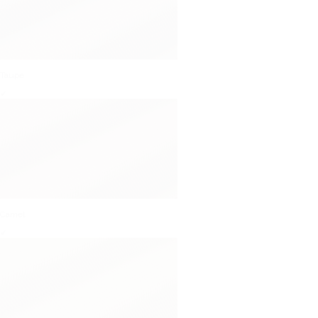
Taupe
✓
Camel
✓