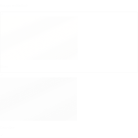
Rouge métallisé
✓
Ecru
✓
Gris clair
✓