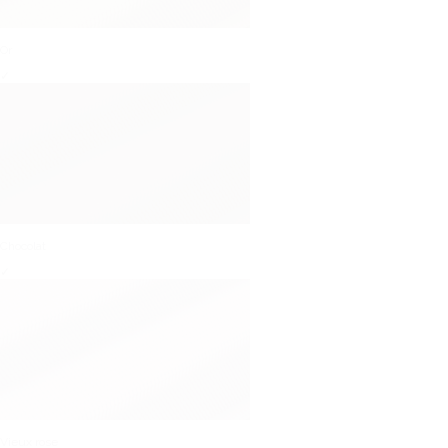
Or
✓
Chocolat
✓
Vieux rose