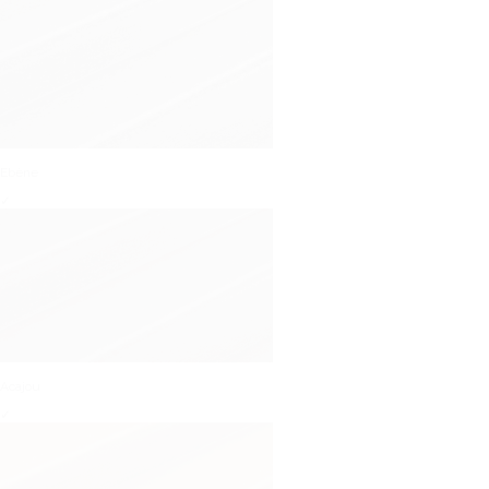
Ebène
✓
Acajou
✓