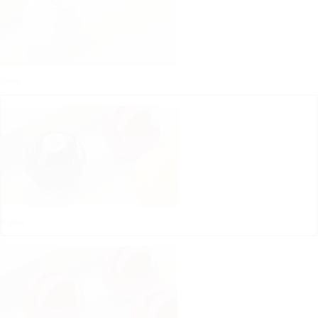
Blanc
✓
8 pool
✓