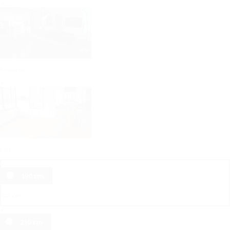
✓
Moderne
✓
Loft
✓
190 cm
✓