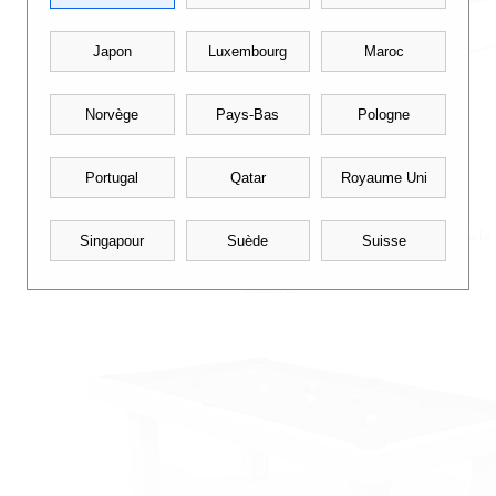
Japon
Luxembourg
Maroc
Norvège
Pays-Bas
Pologne
Portugal
Qatar
Royaume Uni
Jouez au billard anglais appelé également blackball sur le billard CL où la
Singapour
Suède
Suisse
simplicité reprend ses droits en faisant place à des lignes épurées.
Bubbly