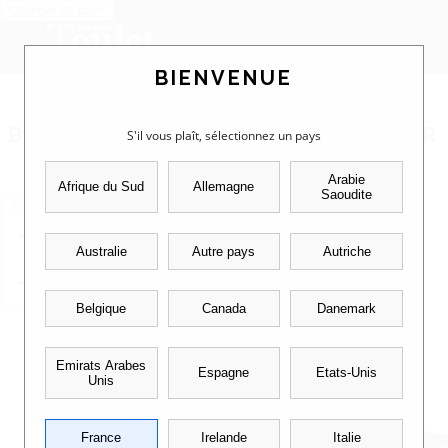
Changer de pays
BIENVENUE
POUR COMMENCER LA
CONFIGURATION DE VOTRE
BILLARD, VEUILLEZ SÉLECTIONNER
S'il vous plaît, sélectionnez un pays
UN MODÈLE :
Arabie
Afrique du Sud
Allemagne
Saoudite
Filtres
Australie
Autre pays
Autriche
Belgique
Canada
Danemark
Le CL
Emirats Arabes
Espagne
Etats-Unis
Unis
France
Irelande
Italie